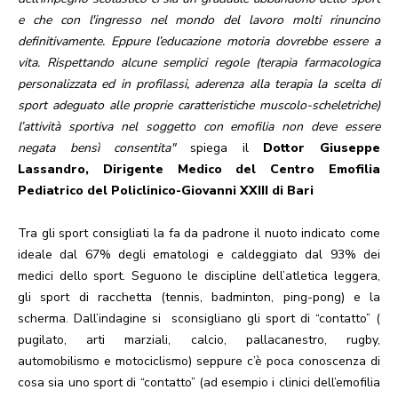
e che con l'ingresso nel mondo del lavoro molti rinuncino
definitivamente. Eppure l’educazione motoria dovrebbe essere a
vita. Rispettando alcune semplici regole (terapia farmacologica
personalizzata ed in profilassi, aderenza alla terapia la scelta di
sport adeguato alle proprie caratteristiche muscolo-scheletriche)
l’attività sportiva nel soggetto con emofilia non deve essere
negata bensì consentita"
spiega il
Dottor Giuseppe
Lassandro, Dirigente Medico del Centro Emofilia
Pediatrico del Policlinico-Giovanni XXIII di Bari
Tra gli sport consigliati la fa da padrone il nuoto indicato come
ideale dal 67% degli ematologi e caldeggiato dal 93% dei
medici dello sport. Seguono le discipline dell’atletica leggera,
gli sport di racchetta (tennis, badminton, ping-pong) e la
scherma. Dall’indagine si sconsigliano gli sport di “contatto” (
pugilato, arti marziali, calcio, pallacanestro, rugby,
automobilismo e motociclismo) seppure c’è poca conoscenza di
cosa sia uno sport di “contatto” (ad esempio i clinici dell’emofilia