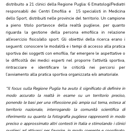
distribuito a 21 clinici della Regione Puglia: 6 Ematologi/Pediatri
responsabili dei Centri Emofilia e 15 specialisti in Medicina
dello Sport, distribuiti nelle provincie del territorio. Un campione
a pieno titolo portavoce della realtà pugliese, per quanto
riguarda la gestione della persona emofilica in relazione
all’esercizio fisico/allo sport. Gli obiettivi della ricerca erano i
seguenti: conoscere le modalità e i tempi di accesso alla pratica
sportiva dei soggetti con emofilia, far emergere le aspettative o
le difficoltà dei medici esperti nel proporre l'attività sportiva,
rintracciare e identificare le criticità nei percorsi per
l’avviamento alla pratica sportiva organizzata e/o amatoriale.
“Il focus sulla Regione Puglia ha avuto il significato di definire in
modo accurato la realtà in esame su un territorio preciso,
ponendo le basi per una riflessione più ampia sul tema, estesa al
territorio nazionale, interrogando la comunità scientifica di
riferimento su quanto la fotografia pugliese rappresenti in modo
preciso o approssimato altri contesti in Italia e stimolando i clinici
pugliesi ad attivarsi per favorire, in modo coerente e coordinato,