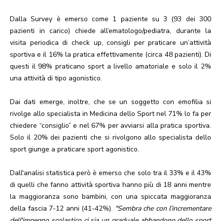
Dalla Survey è emerso come 1 paziente su 3 (93 dei 300
pazienti in carico) chiede all’ematologo/pediatra, durante la
visita periodica di check up, consigli per praticare un’attività
sportiva e il 16% la pratica effettivamente (circa 48 pazienti). Di
questi il 98% praticano sport a livello amatoriale e solo il 2%
una attività di tipo agonistico.
Dai dati emerge, inoltre, che se un soggetto con emofilia si
rivolge allo specialista in Medicina dello Sport nel 71% lo fa per
chiedere “consiglio” e nel 67% per avviarsi alla pratica sportiva.
Solo il 20% dei pazienti che si rivolgono allo specialista dello
sport giunge a praticare sport agonistico.
Dall'analisi statistica però è emerso che solo tra il 33% e il 43%
di quelli che fanno attività sportiva hanno più di 18 anni mentre
la maggioranza sono bambini, con una spiccata maggioranza
della fascia 7-12 anni (41-42%).
"Sembra che con l’incrementare
dell'impegno scolastico ci sia un graduale abbandono dello sport