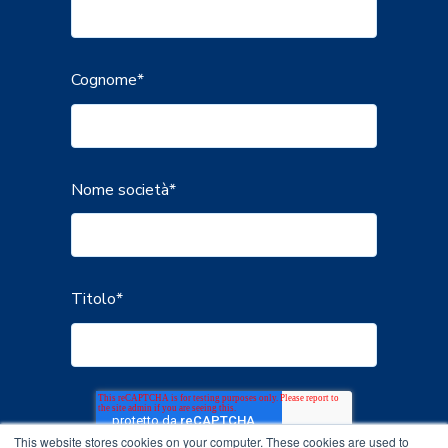
Cognome
*
Nome società
*
Titolo
*
This website stores cookies on your computer. These cookies are used to