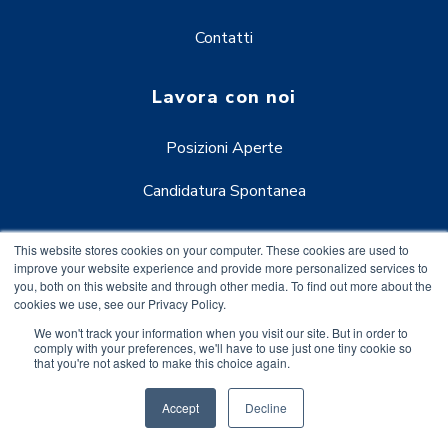
Contatti
Lavora con noi
Posizioni Aperte
Candidatura Spontanea
I punti di forza
This website stores cookies on your computer. These cookies are used to
improve your website experience and provide more personalized services to
you, both on this website and through other media. To find out more about the
DottNet
cookies we use, see our Privacy Policy.
We won't track your information when you visit our site. But in order to
Premio Eccellenze
comply with your preferences, we'll have to use just one tiny cookie so
that you're not asked to make this choice again.
Eventi
Accept
Decline