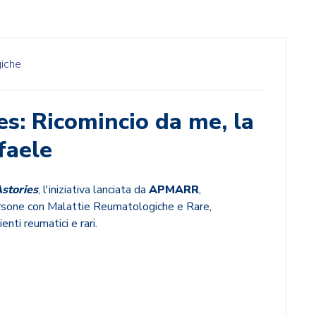
giche
s: Ricomincio da me, la
faele
tories
, l'iniziativa lanciata da
APMARR
,
rsone con Malattie Reumatologiche e Rare,
enti reumatici e rari.