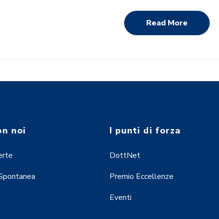
Read More
on noi
I punti di forza
erte
DottNet
 Spontanea
Premio Eccellenze
Eventi