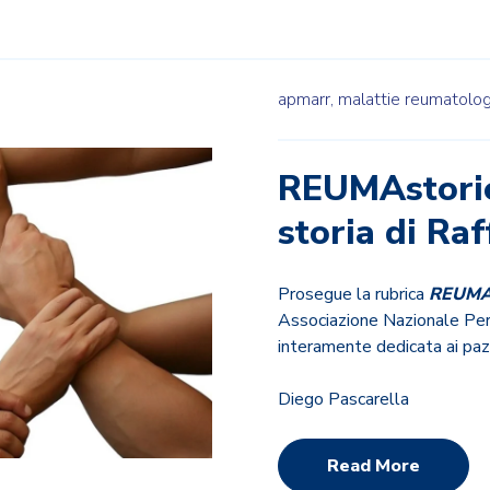
apmarr,
malattie reumatolo
REUMAstorie
storia di Raf
Prosegue la rubrica
REUMAs
Associazione Nazionale Pe
interamente dedicata ai pazi
Diego Pascarella
Read More