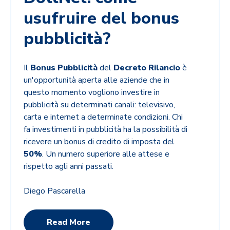
usufruire del bonus
pubblicità?
Il
Bonus Pubblicità
del
Decreto Rilancio
è
un'opportunità aperta alle aziende che in
questo momento vogliono investire in
pubblicità su determinati canali: televisivo,
carta e internet a determinate condizioni. Chi
fa investimenti in pubblicità ha la possibilità di
ricevere un bonus di credito di imposta del
50%
. Un numero superiore alle attese e
rispetto agli anni passati.
Diego Pascarella
Read More