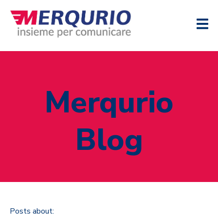
Merqurio
Blog
Posts about: