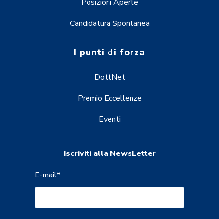
Posizioni Aperte
Candidatura Spontanea
I punti di forza
DottNet
Premio Eccellenze
Eventi
Iscriviti alla NewsLetter
E-mail
*