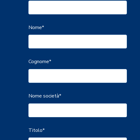
Nome
*
Cognome
*
Nome società
*
Titolo
*