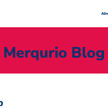
Ab
Merqurio Blog
b