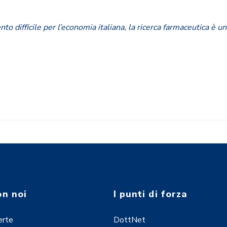
o difficile per l’economia italiana, la ricerca farmaceutica è un
on noi
I punti di forza
erte
DottNet