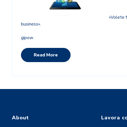
«Volete f
business».
gipow
Read More
About
Lavora c