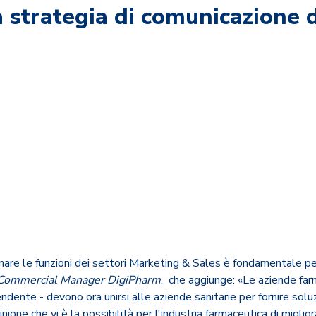
trategia di comunicazione d
mare le funzioni dei settori Marketing & Sales è fondamentale p
Commercial Manager DigiPharm
, che aggiunge: «Le aziende far
pendente - devono ora unirsi alle aziende sanitarie per fornire sol
inione che vi è la possibilità per l'industria farmaceutica di migli