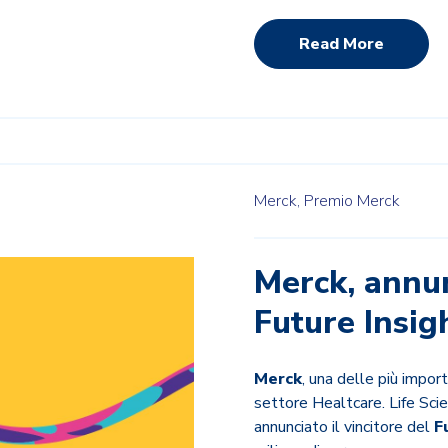
Read More
Merck,
Premio Merck
Merck, annun
Future Insig
Merck
, una delle più impor
settore Healtcare.
Life Sci
annunciato il vincitore del
F