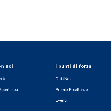
on noi
I punti di forza
erte
DottNet
 Spontanea
Premio Eccellenze
Eventi