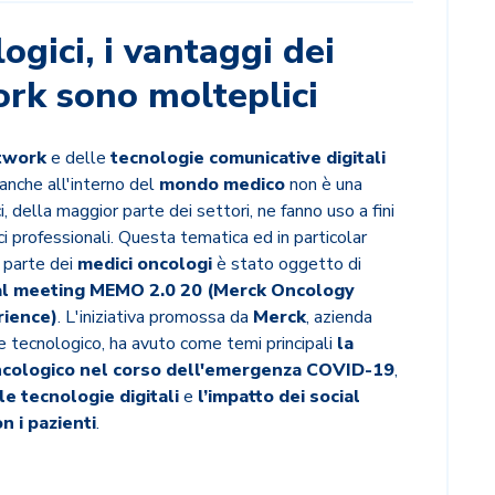
ogici, i vantaggi dei
rk sono molteplici
etwork
e delle
tecnologie comunicative digitali
anche all'interno del
mondo medico
non è una
i, della maggior parte dei settori, ne fanno uso a fini
ci professionali. Questa tematica ed in particolar
a parte dei
medici oncologi
è stato oggetto di
al meeting MEMO 2.0 20 (Merck Oncology
rience)
. L'iniziativa promossa da
Merck
, azienda
 e tecnologico, ha avuto come temi principali
la
ncologico nel corso dell'emergenza COVID-19
,
le tecnologie digitali
e
l’impatto dei social
n i pazienti
.