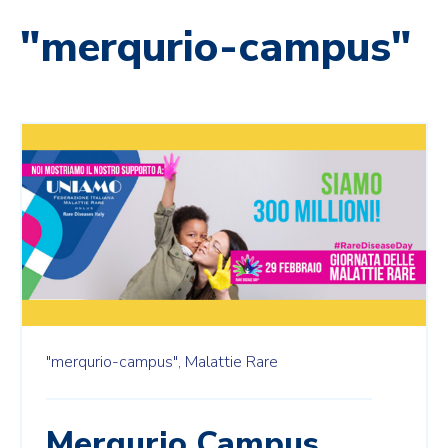
"merqurio-campus"
"merqurio-campus",
Malattie Rare
Merqurio Campus