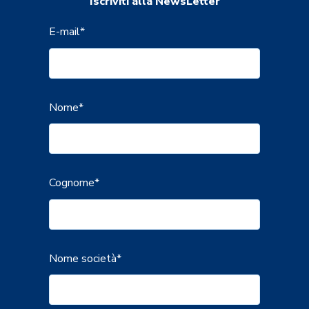
Iscriviti alla NewsLetter
E-mail
*
Nome
*
Cognome
*
Nome società
*