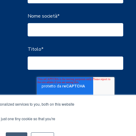
Nome società
*
Titolo
*
nalized services to you, both on this website
just one tiny cookie so that you're