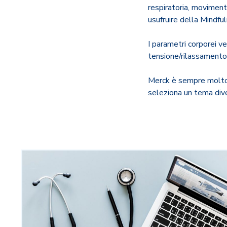
respiratoria, moviment
usufruire della Mindfu
I parametri corporei ve
tensione/rilassamento
Merck è sempre molto 
seleziona un tema dive