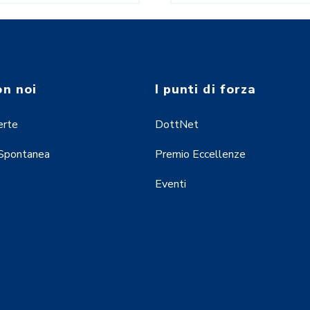
on noi
I punti di forza
erte
DottNet
 Spontanea
Premio Eccellenze
Eventi