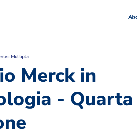
Ab
erosi Multipla
io Merck in
logia - Quarta
one