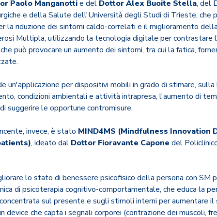
or Paolo Manganotti
e del
Dottor Alex Buoite Stella
, del 
rgiche e della Salute dell'Università degli Studi di Trieste, che 
r la riduzione dei sintomi caldo-correlati e il miglioramento della
rosi Multipla, utilizzando la tecnologia digitale per contrastare
he può provocare un aumento dei sintomi, tra cui la fatica, fornen
zzate.
e un'applicazione per dispositivi mobili in grado di stimare, sulla
ento, condizioni ambientali e attività intrapresa, l'aumento di te
 di suggerire le opportune contromisure.
ncente, invece, è stato
MIND4MS (Mindfulness Innovation D
patients)
, ideato dal
Dottor Fioravante Capone
del Policlini
liorare lo stato di benessere psicofisico della persona con SM 
cnica di psicoterapia cognitivo-comportamentale, che educa la p
 concentrata sul presente e sugli stimoli interni per aumentare il 
 un device che capta i segnali corporei (contrazione dei muscoli, f