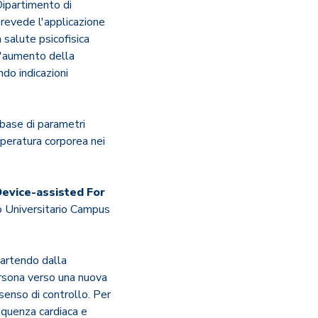
Dipartimento di
prevede l'applicazione
 salute psicofisica
 l'aumento della
do indicazioni
 base di parametri
mperatura corporea nei
evice-assisted For
co Universitario Campus
partendo dalla
ersona verso una nuova
senso di controllo. Per
requenza cardiaca e