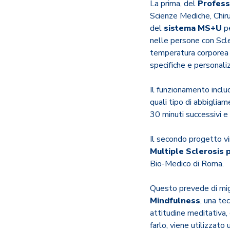
La prima, del
Profess
Scienze Mediche, Chiru
del
sistema MS+U
pe
nelle persone con Scle
temperatura corporea c
specifiche e personali
Il funzionamento includ
quali tipo di abbigliam
30 minuti successivi e
Il secondo progetto vi
Multiple Sclerosis 
Bio-Medico di Roma.
Questo prevede di mig
Mindfulness
, una te
attitudine meditativa,
farlo, viene utilizzato