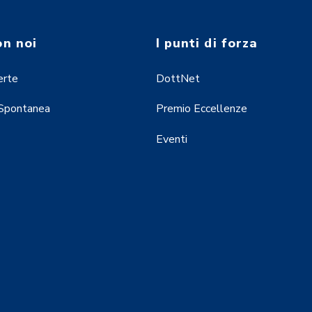
on noi
I punti di forza
erte
DottNet
 Spontanea
Premio Eccellenze
Eventi