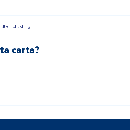
ndle,
Publishing
eta carta?