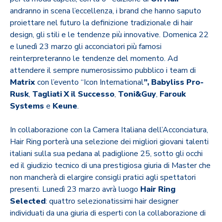
andranno in scena l’eccellenza, i brand che hanno saputo
proiettare nel futuro la definizione tradizionale di hair
design, gli stili e le tendenze più innovative. Domenica 22
e lunedì 23 marzo gli acconciatori più famosi
reinterpreteranno le tendenze del momento. Ad
attendere il sempre numerosissimo pubblico i team di
Matrix
con l’evento “Icon International
”, Babyliss Pro-
Rusk
,
Tagliati X il Successo
,
Toni&Guy
,
Farouk
Systems
e
Keune
.
In collaborazione con la Camera Italiana dell’Acconciatura,
Hair Ring porterà una selezione dei migliori giovani talenti
italiani sulla sua pedana al padiglione 25, sotto gli occhi
ed il giudizio tecnico di una prestigiosa giuria di Master che
non mancherà di elargire consigli pratici agli spettatori
presenti. Lunedì 23 marzo avrà luogo
Hair Ring
Selected
: quattro selezionatissimi hair designer
individuati da una giuria di esperti con la collaborazione di