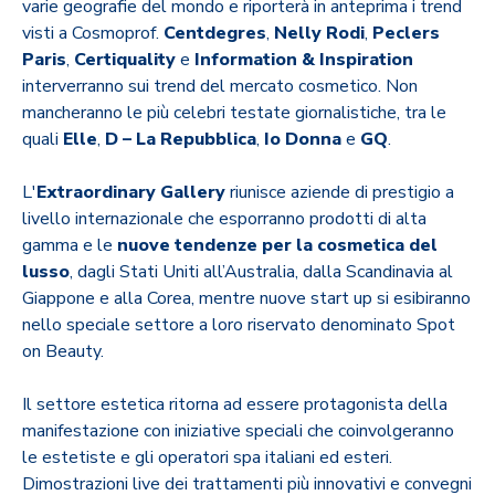
varie geografie del mondo e riporterà in anteprima i trend
visti a Cosmoprof.
Centdegres
,
Nelly Rodi
,
Peclers
Paris
,
Certiquality
e
Information & Inspiration
interverranno sui trend del mercato cosmetico. Non
mancheranno le più celebri testate giornalistiche, tra le
quali
Elle
,
D – La Repubblica
,
Io Donna
e
GQ
.
L'
Extraordinary Gallery
riunisce aziende di prestigio a
livello internazionale che esporranno prodotti di alta
gamma e le
nuove tendenze per la cosmetica del
lusso
, dagli Stati Uniti all’Australia, dalla Scandinavia al
Giappone e alla Corea, mentre nuove start up si esibiranno
nello speciale settore a loro riservato denominato Spot
on Beauty.
Il settore estetica ritorna ad essere protagonista della
manifestazione con iniziative speciali che coinvolgeranno
le estetiste e gli operatori spa italiani ed esteri.
Dimostrazioni live dei trattamenti più innovativi e convegni