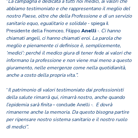
“
La campagna è dedicata a tutti noi medici, ai valori che
abbiamo testimoniato e che rappresentano il meglio del
nostro Paese, oltre che della Professione e di un servizio
sanitario equo, egualitario e solidale
- spiega il
Presidente della Fnomceo, Filippo
Anelli
-.
Ci hanno
chiamati angeli, ci hanno chiamati eroi. La parola che
meglio e pienamente ci definisce è, semplicemente,
‘medici’: perché il medico giura di tener fede ai valori che
informano la professione e non viene mai meno a questo
giuramento, nelle emergenze come nella quotidianità,
anche a costo della propria vita.”.
“
Il patrimonio di valori testimoniato dai professionisti
della salute rimarr
à
qui, rimarrà nostro, anche quando
l’epidemia sar
à
finita
– conclude Anelli -.
E dovr
à
rimanerne anche la memoria. Da questo bisogna partire
per ripensare nostro sistema sanitario e il nostro ruolo
di medici”.