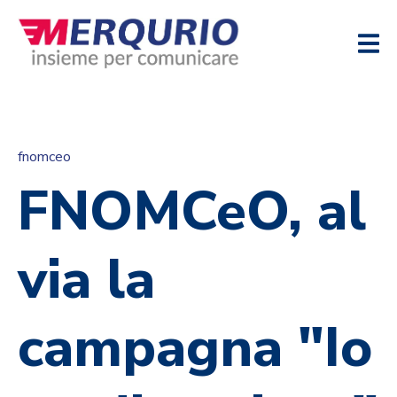
fnomceo
FNOMCeO, al
via la
campagna "Io