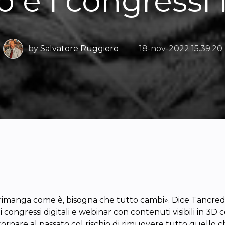
o e i congressi
by
Salvatore Ruggiero
18-nov-2022 15.39.20
imanga come è, bisogna che tutto cambi». Dice Tancredi 
 congressi digitali e webinar con contenuti visibili in 3D
itornare al passato col rischio di rimuovere tutto quell