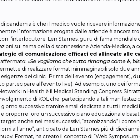
nni di pandemia è che il medico vuole ricevere informazi
entre l’informazione erogata dalle aziende è ancora tropp
 con l’interlocutore. Len Starnes, guru di fama mondiale
cazioni sul tema della disconnessione Azienda-Medico, a
trategie di comunicazione efficaci ed allineate alle c
affermato: «
Se vogliamo che tutto rimanga come è, bi
e permette di realizzare format inimmaginabili solo due an
i esigenze dei clinici. Prima dell’evento (engagement), d
uto partecipare all’evento live). Ad esempio, uno dei fo
i Network in Health è il Medical Standing Congress. Si trat
 coinvolgimento di KOL che, partecipando a tali manifesta
l giorno successivo tramite email dedicata a tutti i medici i
ento e proporre loro un successivo piano educazionale bas
 target anche nei mesi successivi, “atomizzando” i contenu
 giorni all’anno”, anticipato da Len Starnes più di dieci ann
nuovi Format, ha creato il concetto di “Web Symposium Cl