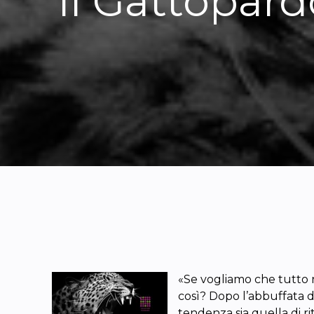
Il Gattopard
«Se vogliamo che tutto r
così? Dopo l’abbuffata di
tendenza sia quella di r