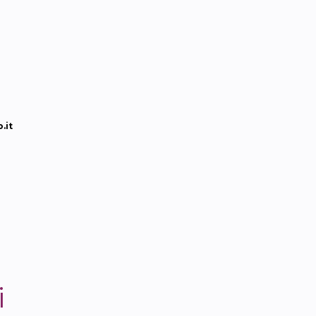
.it
i