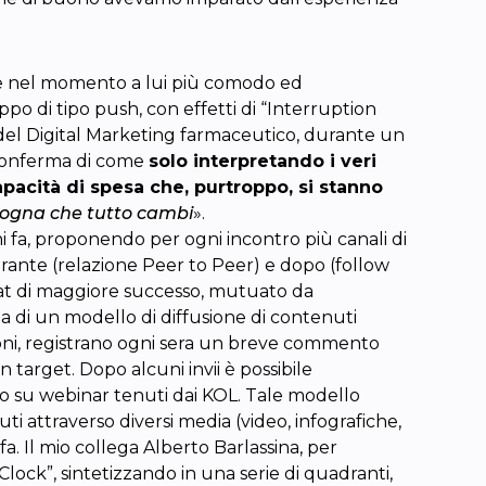
one nel momento a lui più comodo ed
o di tipo push, con effetti di “Interruption
 del Digital Marketing farmaceutico, durante un
 conferma di come
solo interpretando i veri
apacità di spesa che, purtroppo, si stanno
sogna che tutto cambi
».
ni fa, proponendo per ogni incontro più canali di
urante (relazione Peer to Peer) e dopo (follow
rmat di maggiore successo, mutuato da
ta di un modello di diffusione di contenuti
zioni, registrano ogni sera un breve commento
n target. Dopo alcuni invii è possibile
ato su webinar tenuti dai KOL. Tale modello
ti attraverso diversi media (video, infografiche,
i fa. Il mio collega Alberto Barlassina, per
ock”, sintetizzando in una serie di quadranti,