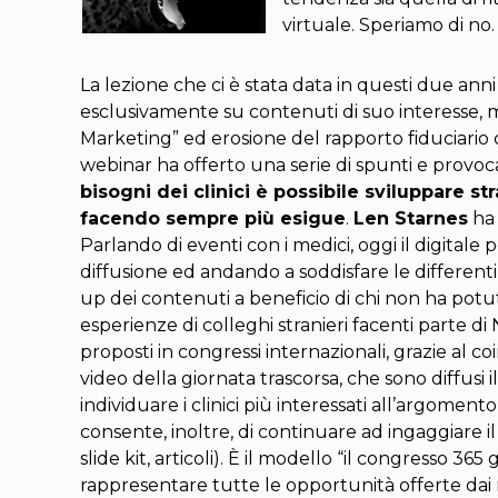
virtuale. Speriamo di no.
La lezione che ci è stata data in questi due a
esclusivamente su contenuti di suo interesse, m
Marketing” ed erosione del rapporto fiduciario
webinar ha offerto una serie di spunti e provo
bisogni dei clinici è possibile sviluppare s
facendo sempre più esigue
.
Len Starnes
ha 
Parlando di eventi con i medici, oggi il digital
diffusione ed andando a soddisfare le different
up dei contenuti a beneficio di chi non ha pot
esperienze di colleghi stranieri facenti parte d
proposti in congressi internazionali, grazie al
video della giornata trascorsa, che sono diffusi i
individuare i clinici più interessati all’argom
consente, inoltre, di continuare ad ingaggiare il
slide kit, articoli). È il modello “il congresso 365
rappresentare tutte le opportunità offerte dai 