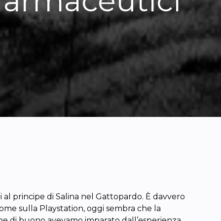
 farmaceutici
al principe di Salina nel Gattopardo. È davvero
 come sulla Playstation, oggi sembra che la
o che di buono avevamo imparato dall’esperienza