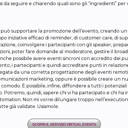
ssi da seguire e chiarendo quali sono gli “ingredienti” per
si può supportare la promozione dell’evento, creando un p
 iniziative efficaci di reminder, di customer care, di supp
ione, coinvolgere i partecipanti con gli speaker, prepara
elazioni, poter fare domande al moderatore, gestire il bro
nche possibile avere eventi sincroni con accredito dei pu
 i partecipanti e quindi accreditare punti in relazione 
egata da una corretta progettazione degli eventi remoti-ib
i comunicazioni marketing, oppure è possibile creare un 
do. È possibile, infine, diffondere a tutti i potenziali me
. Potremo, quindi, sapere chi vi ha partecipato e chi ha int
ation. Non mi vorrei dilungare troppo nell’execution,
utte già validate. Usiamole.
SCOPRI IL SERVIZIO VIRTUAL EVENTS