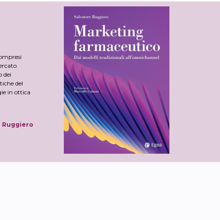
compresi
mercato
 dei
tiche del
ie in ottica
e Ruggiero