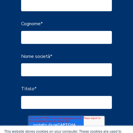
Cognome
*
Nome società
*
Titolo
*
This website stores cookies on your computer. These cookies are used to