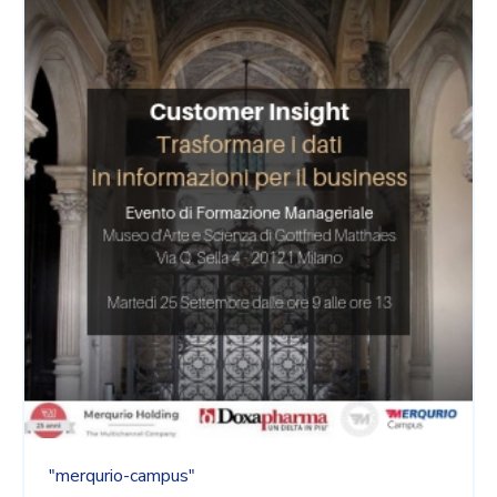
"merqurio-campus"