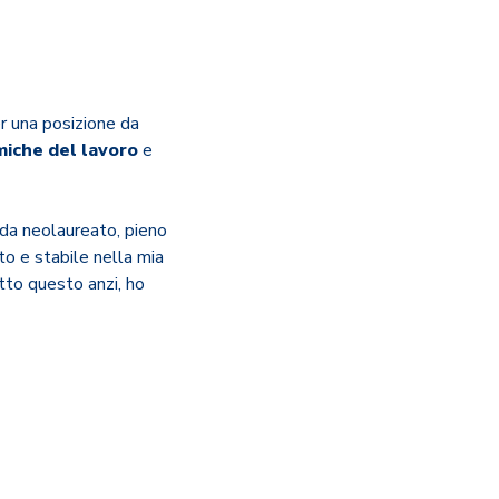
er una posizione da
miche del lavoro
e
 da neolaureato, pieno
eto e stabile nella mia
tto questo anzi, ho