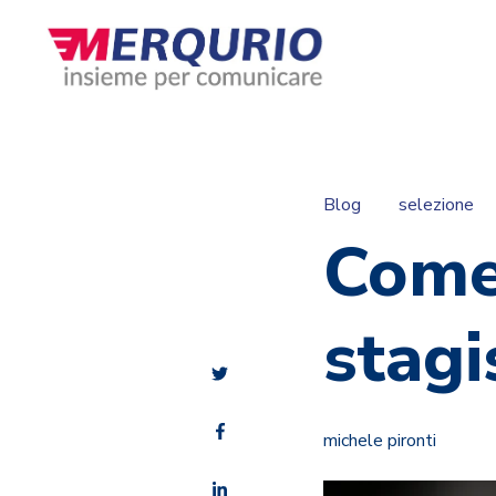
Blog
selezione
Come
stagi
michele pironti