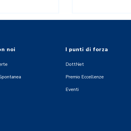
on noi
I punti di forza
erte
DottNet
 Spontanea
Premio Eccellenze
Eventi