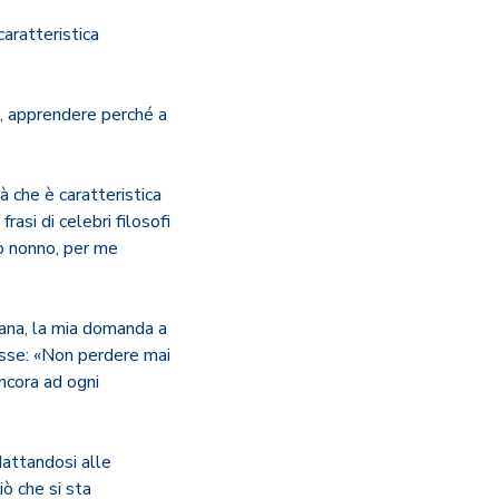
caratteristica
e, apprendere perché a
 che è caratteristica
 frasi di celebri filosofi
o nonno, per me
rana, la mia domanda a
disse: «Non perdere mai
ncora ad ogni
attandosi alle
iò che si sta