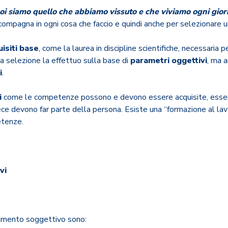
oi siamo quello che abbiamo vissuto e che viviamo ogni gio
mpagna in ogni cosa che faccio e quindi anche per selezionare u
uisiti base
, come la laurea in discipline scientifiche, necessaria 
la selezione la effettuo sulla base di
parametri oggettivi
, ma 
i
.
i
come le competenze possono e devono essere acquisite, esse
ce devono far parte della persona. Esiste una “formazione al lav
etenze.
vi
ferimento soggettivo sono: