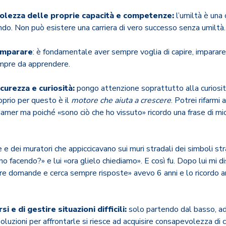
olezza delle proprie capacità e competenze:
l’umiltà è una 
ndo. Non può esistere una carriera di vero successo senza umiltà.
 imparare
: è fondamentale aver sempre voglia di capire, imparar
sempre da apprendere.
curezza e curiosità:
pongo attenzione soprattutto alla curiosità
oprio per questo è il
motore che aiuta a crescere
. Potrei rifarmi a
er ma poiché «sono ciò che ho vissuto» ricordo una frase di mi
e dei muratori che appiccicavano sui muri stradali dei simboli st
o facendo?» e lui «ora glielo chiediamo». E così fu. Dopo lui mi 
mpre domande e cerca sempre risposte» avevo 6 anni e lo ricordo a
i e di gestire situazioni difficili:
solo partendo dal basso, ad
oluzioni per affrontarle si riesce ad acquisire consapevolezza di c