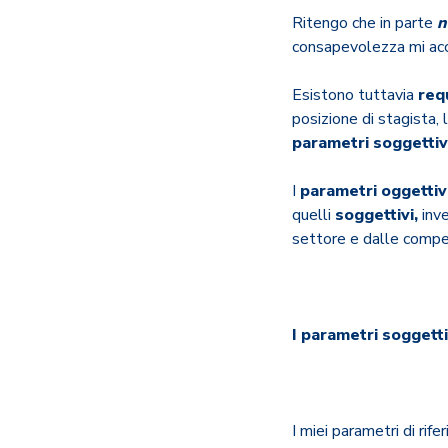
Ritengo che in parte
n
consapevolezza mi acco
Esistono tuttavia
req
posizione di stagista, 
parametri soggettiv
I
parametri oggettiv
quelli
soggettivi,
inve
settore e dalle comp
I parametri soggetti
I miei parametri di ri