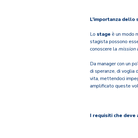
L’importanza dello 
Lo
stage
è un modo mo
stagista possono esser
conoscere la
mission
a
Da manager con un po’ 
di speranze, di voglia 
vita, mettendoci impeg
amplificato queste v
I requisiti che deve