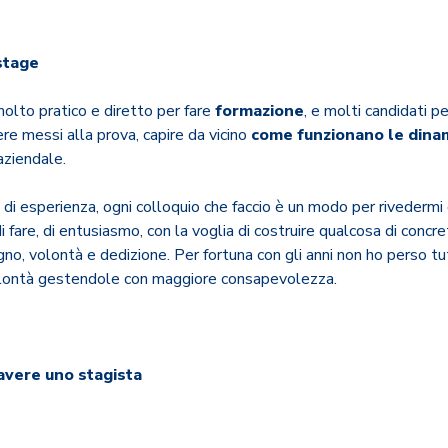
stage
lto pratico e diretto per fare
formazione
, e molti candidati p
e messi alla prova, capire da vicino
come funzionano le dina
ziendale.
di esperienza, ogni colloquio che faccio è un modo per rivedermi
di fare, di entusiasmo, con la voglia di costruire qualcosa di concr
no, volontà e dedizione. Per fortuna con gli anni non ho perso tu
olontà gestendole con maggiore consapevolezza.
 avere uno stagista