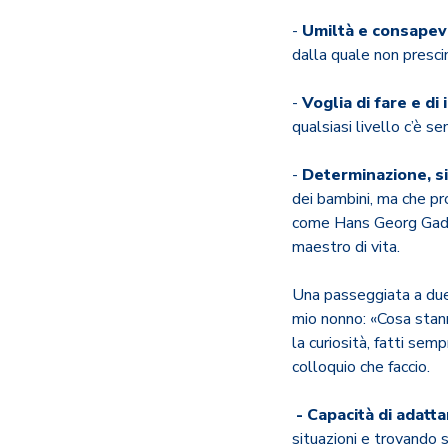
-
Umiltà e consapev
dalla quale non presci
-
Voglia di fare e di
qualsiasi livello c’è 
-
Determinazione, si
dei bambini, ma che pr
come Hans Georg Gadam
maestro di vita.
Una passeggiata a due 
mio nonno: «Cosa stann
la curiosità, fatti se
colloquio che faccio.
- Capacità di adattars
situazioni e trovando s