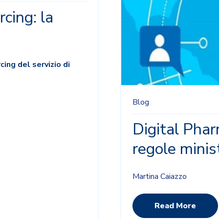
cing: la
cing del servizio di
Blog
Digital Phar
regole minist
Martina Caiazzo
Read More