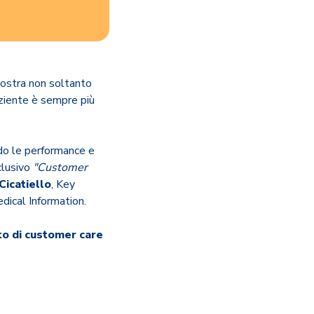
mostra non soltanto
paziente è sempre più
ndo le performance e
clusivo
"Customer
Cicatiello
, Key
ical Information.
tto di customer care