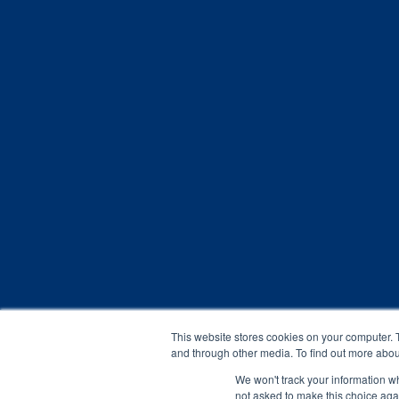
This website stores cookies on your computer. 
and through other media. To find out more abou
We won't track your information whe
not asked to make this choice aga