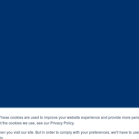
These cookies are used to improve your website experience and provide more perso
t the cookies we use, see our Privacy Policy.
n you visit our site. But in order to comply with your preferences, we'll have to use 
in.