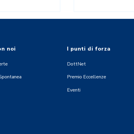
on noi
I punti di forza
erte
DottNet
 Spontanea
Premio Eccellenze
Eventi