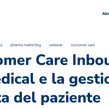
Ab
ma
pharma marketing
webinar
customer care
omer Care Inbo
dical e la gest
ta del paziente