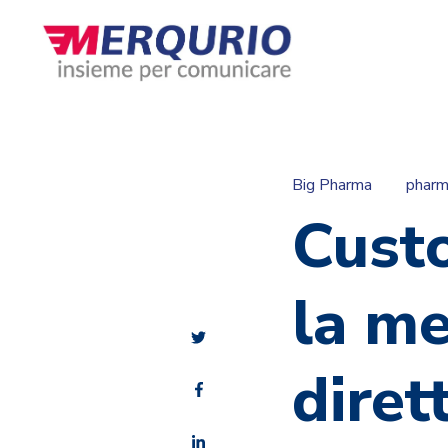
Big Pharma
phar
Cust
la me
diret