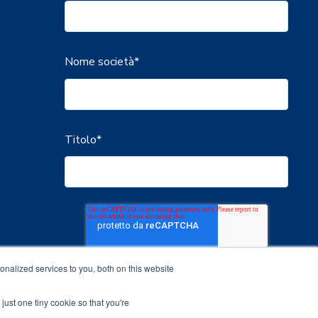
Nome società
*
Titolo
*
nalized services to you, both on this website
just one tiny cookie so that you're