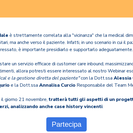
dale
è strettamente correlata alla "vicinanza" che la medical di
tari, ma anche verso il paziente. Infatti, in uno scenario in cui il 
eressato, è importante presidiarlo e supportarlo adeguatamente.
stare un servizio efficace di customer care inbound, massimizza
timenti, allora potresti essere interessato al nostro Webinar es
al e la gestione diretta del paziente"
con la Dott.ssa
Alessia 
urio
e la Dott.ssa
Annalisa Curcio
Responsabile del Team Med
rà il giorno 21 novembre,
tratterà tutti gli aspetti di un proge
erzi, analizzando anche case history vincenti
.
Partecipa