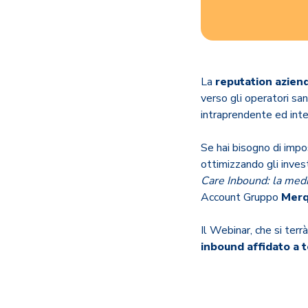
La
reputation azien
verso gli operatori sani
intraprendente ed int
Se hai bisogno di impo
ottimizzando gli inves
Care Inbound: la medic
Account Gruppo
Merq
Il Webinar, che si ter
inbound affidato a t