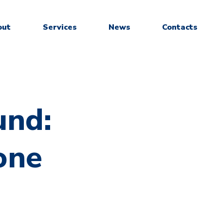
out
Services
News
Contacts
und:
ione