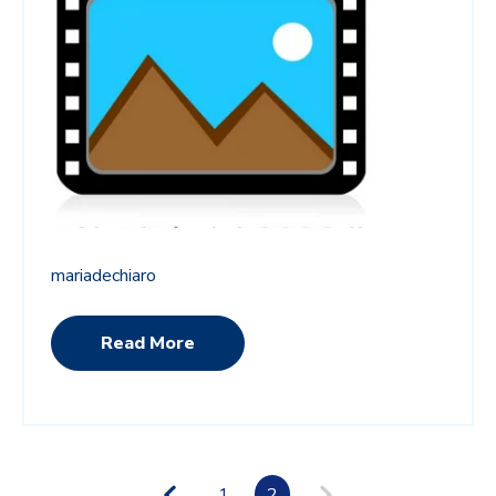
mariadechiaro
Read More
1
2